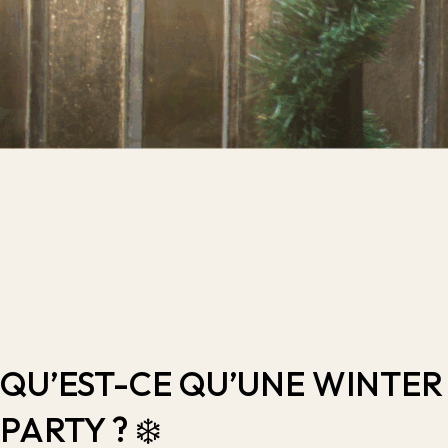
QU’EST-CE QU’UNE WINTER
PARTY ? ❄️