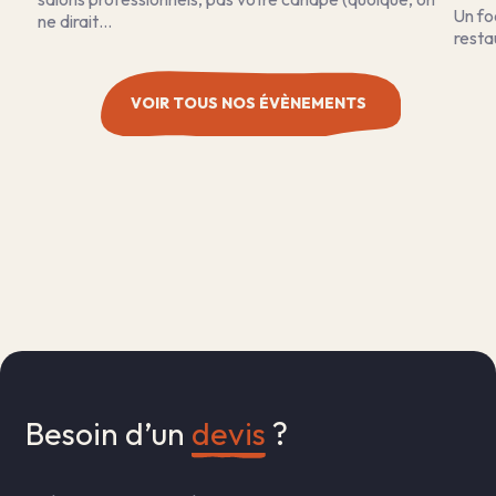
Un fo
ne dirait…
resta
VOIR TOUS NOS ÉVÈNEMENTS
Besoin d’un 
devis
 ?