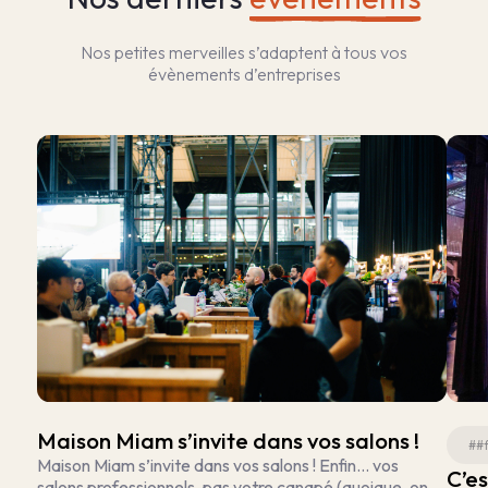
Nos petites merveilles s’adaptent à tous vos
évènements d’entreprises
Maison Miam s’invite dans vos salons !
##
Maison Miam s’invite dans vos salons ! Enfin… vos
C’es
salons professionnels, pas votre canapé (quoique, on