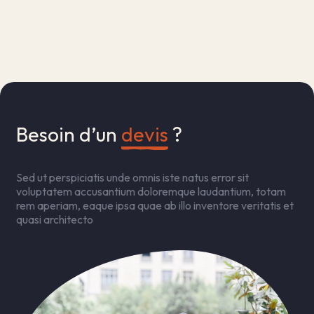
Besoin d’un 
devis
 ?
Sed ut perspiciatis unde omnis iste natus error sit
voluptatem accusantium doloremque laudantium, totam
rem aperiam, eaque ipsa quae ab illo inventore veritatis et
quasi architecto