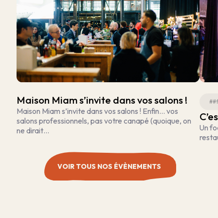
Maison Miam s’invite dans vos salons !
##
Maison Miam s’invite dans vos salons ! Enfin… vos
C’es
salons professionnels, pas votre canapé (quoique, on
Un fo
ne dirait…
resta
VOIR TOUS NOS ÉVÈNEMENTS