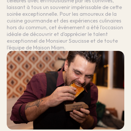
célébrés avec enthousiasme par les convives,
laissant à tous un souvenir impérissable de cette
soirée exceptionnelle. Pour les amoureux de la
cuisine gourmande et des expériences culinaires
hors du commun, cet événement a été l’occasion
idéale de découvrir et d’apprécier le talent
exceptionnel de Monsieur Saucisse et de toute
l’équipe de Maison Miam.