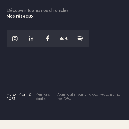
Découvrir toutes nos chronicles
Nos réseaux
Maison Miam ©
Mentions
Avant d’aller voir un avocat 🥑, consultez
2023
légales
nos CGU