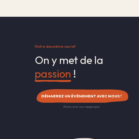
Notre deuxième secret
On y met de la
passion
!
DÉMARREZ UN ÉVÈNEMENT AVEC NOUS !
(Promis on ne vous mangera pas)