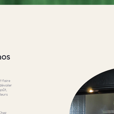
nos
t faire
dévoiler
goût,
leurs
 Chez