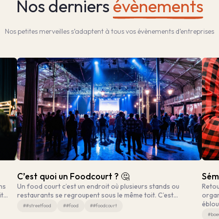
Nos derniers
évènements
Nos petites merveilles s’adaptent à tous vos évènements d’entreprises
C’est quoi un Foodcourt ? 🤔
Sémi
ns
Un food court c’est un endroit où plusieurs stands ou
Retou
it…
restaurants se regroupent sous le même toit. C’est…
organ
éblou
##streetfood
##food
##foodcourt
#boe