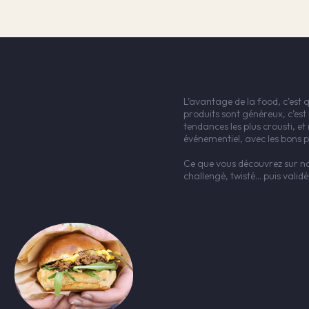
L’avantage de la food, c’est 
produits sont généreux, c’est
tendances les plus crousti, 
événementiel, avec les bons pr
Ce que vous découvrez sur nos
challengé, twisté… puis valid