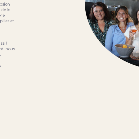
osion
 de la
ère
illes et
si !
rd, nous
.
s