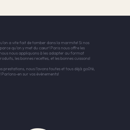
qu’on a vite fait de tomber dans la marmite! Si nos
 parce qu’on y met du cœur! Paris nous offre les
et nous nous appliquons à les adapter au format
oduits, les bonnes recettes, et les bonnes cuissons!
 prestations, nous l’avons toutes et tous déjà goûté,
é! Parlons-en sur vos événements!