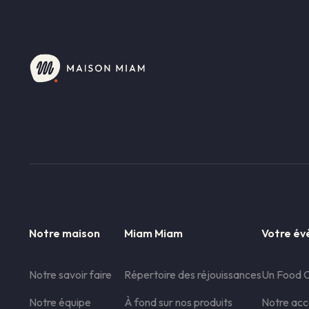
Notre maison
Miam Miam
Votre é
Notre savoir faire
Répertoire des réjouissances
Un Food C
Notre équipe
À fond sur nos produits
Notre ac