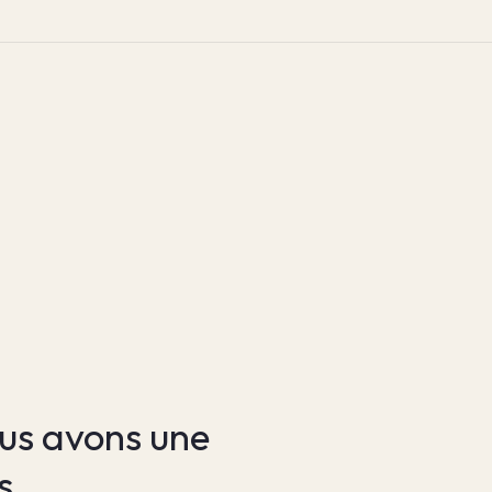
s avons une 
s