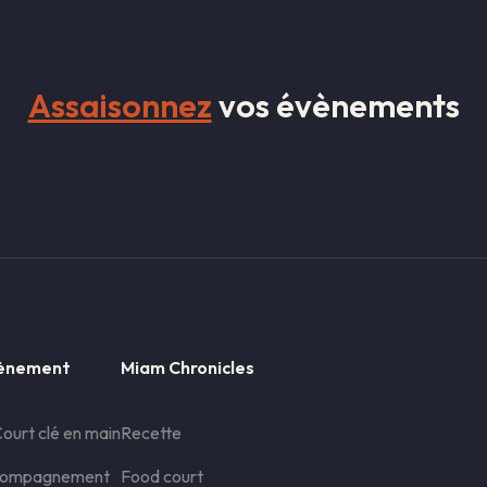
Assaisonnez
vos évènements
vènement
Miam Chronicles
ourt clé en main
Recette
compagnement
Food court