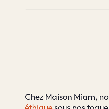
Chez Maison Miam, nou
éthique
 sous nos toque