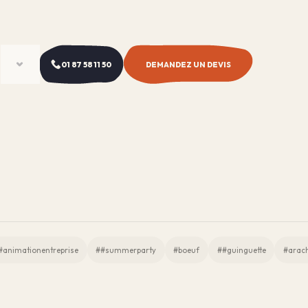
01 87 58 11 50
DEMANDEZ UN DEVIS
#animationentreprise
##summerparty
#boeuf
##guinguette
#arac