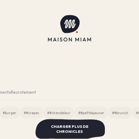
ments
Recrutement
#burger
##crepes
##chandeleur
##petitdejeuner
##brunch
#
CHARGER PLUS DE
CHRONICLES