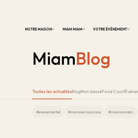
NOTRE MAISON
MIAM MIAM
VOTRE ÉVÈNEMENT
Miam
Blog
Toutes les actualités
Blog
Non classé
Food Court
Évène
#evenementiel
#monsieursaucisse
#maisonmiam