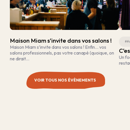
Maison Miam s’invite dans vos salons !
##s
Maison Miam s’invite dans vos salons ! Enfin… vos
C’es
salons professionnels, pas votre canapé (quoique, on
Un fo
ne dirait…
resta
VOIR TOUS NOS ÉVÈNEMENTS