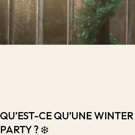
QU’EST-CE QU’UNE WINTER
PARTY ? ❄️