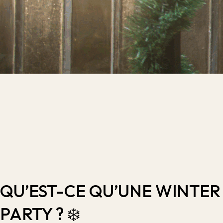
QU’EST-CE QU’UNE WINTER
PARTY ? ❄️