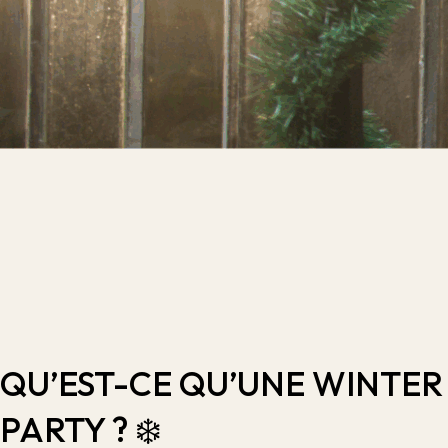
QU’EST-CE QU’UNE WINTER
PARTY ? ❄️