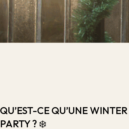
QU’EST-CE QU’UNE WINTER
PARTY ? ❄️