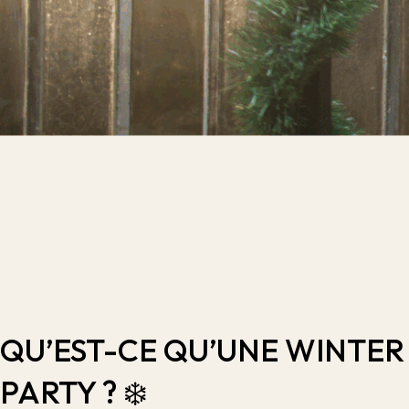
QU’EST-CE QU’UNE WINTER
PARTY ? ❄️