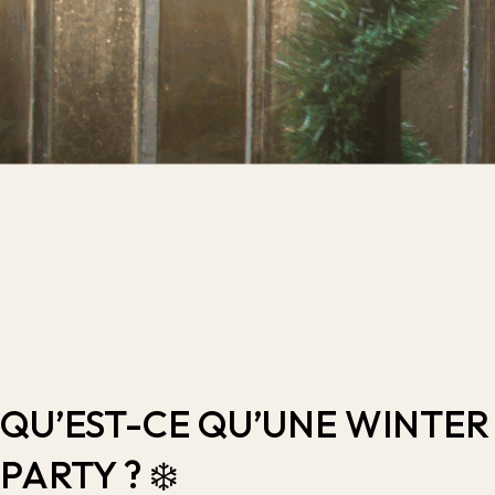
QU’EST-CE QU’UNE WINTER
PARTY ? ❄️