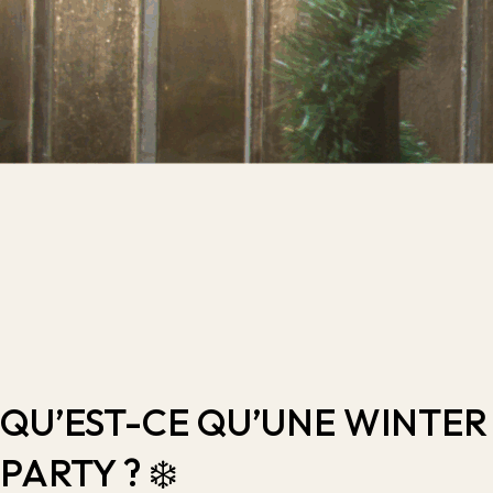
QU’EST-CE QU’UNE WINTER
PARTY ? ❄️