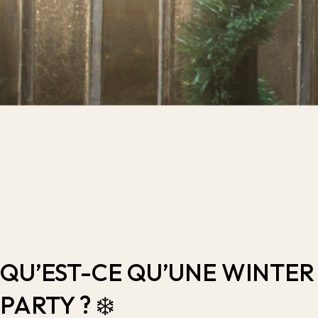
QU’EST-CE QU’UNE WINTER
PARTY ? ❄️