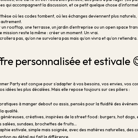
es qui accompagnent la discussion, et ce petit quelque chose d’informe
thèse où les codes tombent, où les échanges deviennent plus naturels, 
 autrement.
ur un rooftop, une terrasse, un jardin d’entreprise ou un open space tr
re mission reste la même : créer un moment. Un vrai.
crollera pas, qu’on ne survolera pas mais qu’on vivra et qu’on retiendra.
fre personnalisée et estivale 
mer Party est conçue pour s’adapter à vos besoins, vos envies, vos co
os idées les plus décalées. Mais elle repose toujours sur ces piliers :
ratiques à manger debout ou assis, pensés pour la fluidité des événem
la qualité.
 généreuses, créatives, inspirées de la street food : burgers, hot dogs
 salées, sundaes, brochettes de fruits…
phie estivale, simple mais soignée, avec des matières naturelles, des c
ention au détail qui fait la différence.