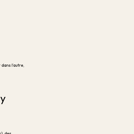
 dans l’autre,
By
s), des