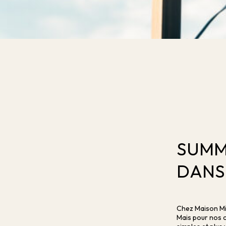
SUMM
DANS 
Chez Maison Mia
Mais pour nos c