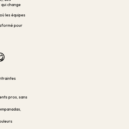
l qui change
où les équipes
ansformé pour
😋
ntraintes
ents pros, sans
, empanadas,
ouleurs