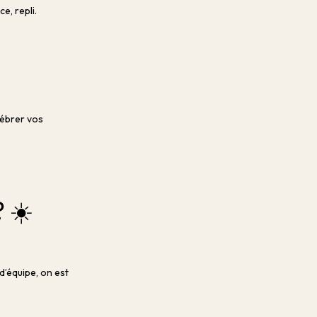
e, repli.
élébrer vos
? ☀️
’équipe, on est