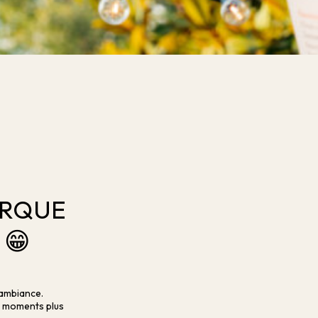
ARQUE
 😁
 ambiance.
es moments plus