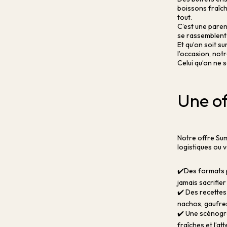
boissons fraîch
tout.
C’est une paren
se rassemblent
Et qu’on soit s
l’occasion, not
Celui qu’on ne s
Une of
Notre offre Sum
logistiques ou v
✔️Des formats p
jamais sacrifier 
✔️ Des recettes
nachos, gaufres
✔️ Une scénogra
fraîches et l’att