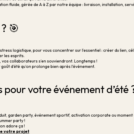
ion fluide, gérée de A à Z par notre équipe : livraison, installation, servic
 ? 🎯
stress logistique, pour vous concentrer sur l’essentiel : créer du lien, c
r les esprits.
 vos collaborateurs s’en souviendront. Longtemps !
goût d’été qu’on prolonge bien après l’événement.
s pour votre événement d’été 
it, garden party, événement sportif, activation corporate ou moment d
ummer party !
 on adore ça !
e votre projet