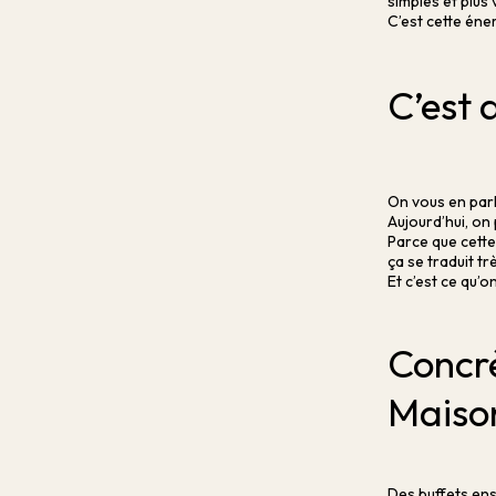
simples et plus v
C’est cette éne
C’est 
On vous en parl
Aujourd’hui, on 
Parce que cette
ça se traduit t
Et c’est ce qu’
Concr
Maiso
Des buffets ens