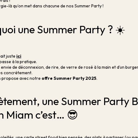
rais !
rgie-là qu’on met dans chacune de nos Summer Party !
quoi une Summer Party ? ☀️
ait juste
ici
passe à la pratique.
 envie de déconnexion, de rire, de verre de rosé à la main et d’un burger
rès concrètement.
on propose avec notre
offre Summer Party 2025
.
ètement, une Summer Party 
n Miam c’est… 😎
oleillés, une carte street food bien pensée, des plats à partager (ou pa