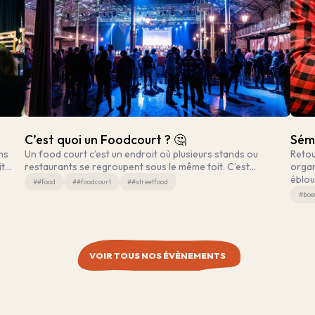
C’est quoi un Foodcourt ? 🤔
Sémi
ns
Un food court c’est un endroit où plusieurs stands ou
Retou
it…
restaurants se regroupent sous le même toit. C’est…
organ
éblou
##food
##foodcourt
##streetfood
#boe
VOIR TOUS NOS ÉVÈNEMENTS