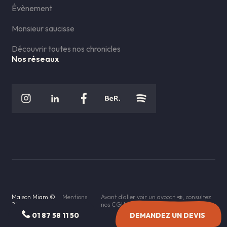
Évènement
Monsieur saucisse
Découvrir toutes nos chronicles
Nos réseaux
Maison Miam ©
Mentions
Avant d’aller voir un avocat 🥑, consultez
2023
légales
nos CGU
01 87 58 11 50
DEMANDEZ UN DEVIS