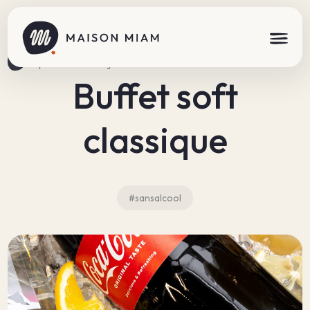
Répertoire des réjouissances
Buffet soft
classique
#sansalcool