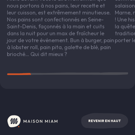
nous portons à nos pains, leur recette et
salaison
leur cuisson, est extrêmement minutieuse.
Marne, r
Nos pains sont confectionnés en Seine-
! Une hi
Saint-Denis, façonnés à la main et cuits
la quête
dans la nuit pour un max de fraîcheur le
traditio
jour de votre événement. Bun à burger, pain
porter l
à lobster roll, pain pita, galette de blé, pain
brioché… Qui dit mieux ?
REVENIR EN HAUT