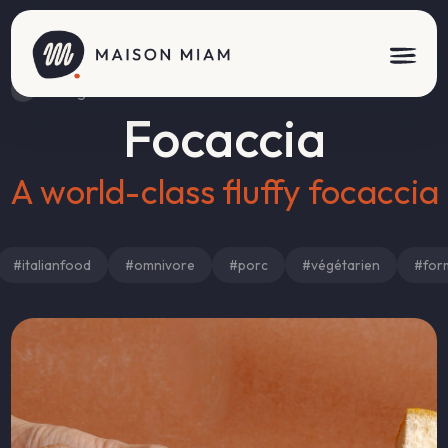
Nos signatures
Focaccia
A world-class fluffy focaccia
#italianfood
#omnivore
#porc
#végétarien
#for