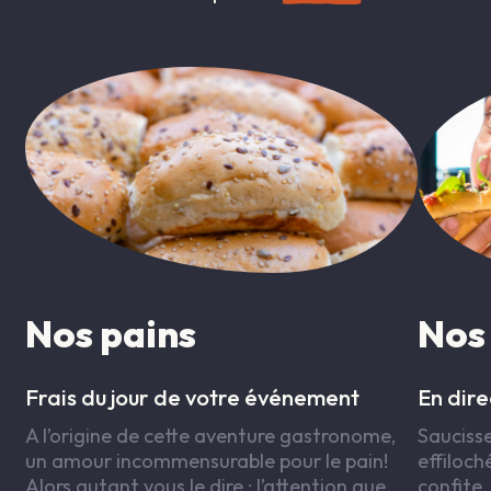
Nos pains
Nos
Frais du jour de votre événement
En dir
A l’origine de cette aventure gastronome,
Saucisse
un amour incommensurable pour le pain!
effiloc
Alors autant vous le dire : l’attention que
confite