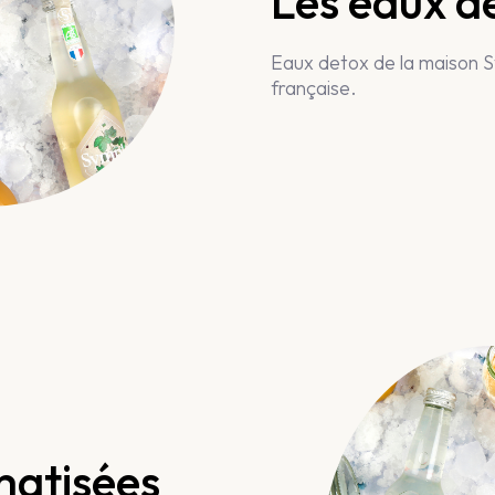
Les eaux d
Eaux detox de la maison S
française.
matisées