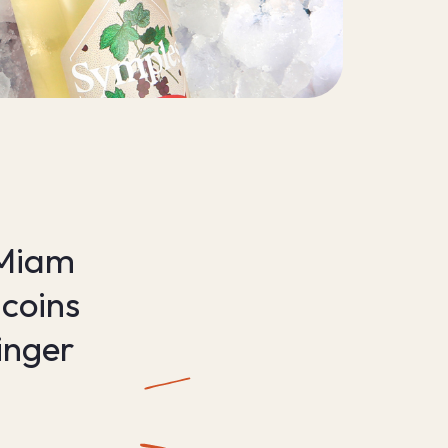
 Miam
 coins
inger