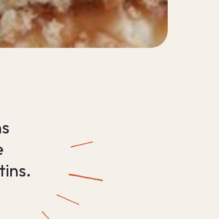
ns
e
tins.