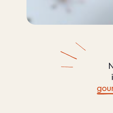
N
gou