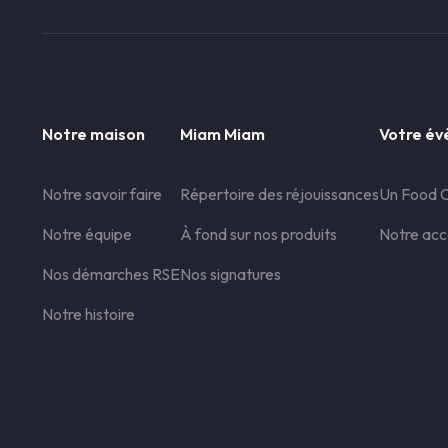
Notre maison
Miam Miam
Votre é
Notre savoir faire
Répertoire des réjouissances
Un Food C
Notre équipe
À fond sur nos produits
Notre ac
Nos démarches RSE
Nos signatures
Notre histoire