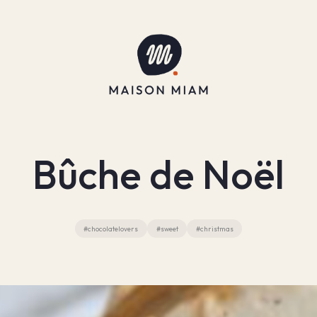
Bûche de Noël
#chocolatelovers
#sweet
#christmas